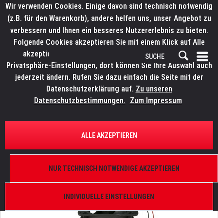
Wir verwenden Cookies. Einige davon sind technisch notwendig
(z.B. für den Warenkorb), andere helfen uns, unser Angebot zu
verbessern und Ihnen ein besseres Nutzererlebnis zu bieten.
Folgende Cookies akzeptieren Sie mit einem Klick auf Alle
akzeptieren. Weitere Informationen finden Sie in den
Privatsphäre-Einstellungen, dort können Sie Ihre Auswahl auch
jederzeit ändern. Rufen Sie dazu einfach die Seite mit der
Datenschutzerklärung auf.
Zu unseren
Datenschutzbestimmungen.
Zum Impressum
ÜBERSICHT
ERSATZTEILE
ROBE 16030019
ALLE AKZEPTIEREN
Sunon Lüfter KD1212 PMB1-6, 120x120, Scan 1200
XT, Scan 575 XT
NUR TECHNISCH NOTWENDIGE AKZEPTIEREN
INDIVIDUELLE EINSTELLUNGEN