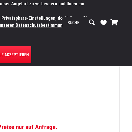
 unser Angebot zu verbessern und Ihnen ein
SERVICE-WERKSTATT
Service/Hilfe
Mein Konto
n Privatsphäre-Einstellungen, dort können Sie
R UNS
unseren Datenschutzbestimmungen.
Zum
LE AKZEPTIEREN
Preise nur auf Anfrage.