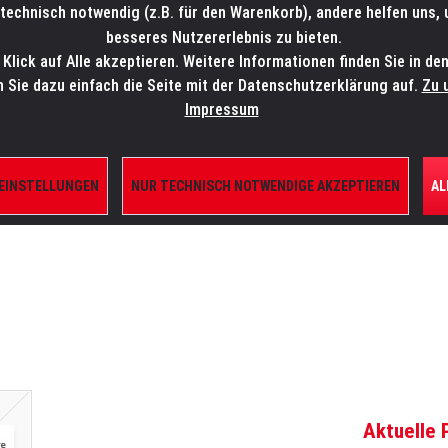
technisch notwendig (z.B. für den Warenkorb), andere helfen uns,
SALES-HOTLINE: +49 5451 5900-800
24/7: sales@lmp.de
besseres Nutzererlebnis zu bieten.
lick auf Alle akzeptieren. Weitere Informationen finden Sie in de
TE/SHOP
MARKEN
AKTUELLES
SERVICE
ÜBE
n Sie dazu einfach die Seite mit der Datenschutzerklärung auf.
Zu 
Impressum
 EINSTELLUNGEN
NUR TECHNISCH NOTWENDIGE AKZEPTIEREN
AL
ILE
Aktuelle 