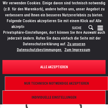
Wir verwenden Cookies. Einige davon sind technisch notwendig
(z.B. für den Warenkorb), andere helfen uns, unser Angebot zu
verbessern und Ihnen ein besseres Nutzererlebnis zu bieten.
Folgende Cookies akzeptieren Sie mit einem Klick auf Alle
akzeptieren. Weitere Informationen finden Sie in den
Privatsphäre-Einstellungen, dort können Sie Ihre Auswahl auch
jederzeit ändern. Rufen Sie dazu einfach die Seite mit der
Datenschutzerklärung auf.
Zu unseren
Datenschutzbestimmungen.
Zum Impressum
ÜBERSICHT
ERSATZTEILE
ROBE 17020050
ALLE AKZEPTIEREN
Belt 03M-0267-03, Robin BMFL Spot, Robin
MiniPointe, Robin BMFL Blade
NUR TECHNISCH NOTWENDIGE AKZEPTIEREN
INDIVIDUELLE EINSTELLUNGEN