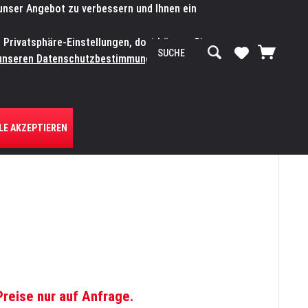
 unser Angebot zu verbessern und Ihnen ein
SERVICE-WERKSTATT
Service/Hilfe
Mein Konto
n Privatsphäre-Einstellungen, dort können Sie
R UNS
unseren Datenschutzbestimmungen.
Zum
LE AKZEPTIEREN
Preise nur auf Anfrage.