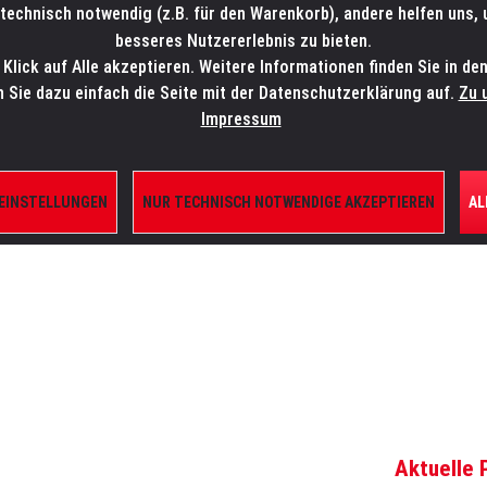
technisch notwendig (z.B. für den Warenkorb), andere helfen uns,
SALES-HOTLINE: +49 5451 5900-800
24/7: sales@lmp.de
besseres Nutzererlebnis zu bieten.
lick auf Alle akzeptieren. Weitere Informationen finden Sie in de
TE/SHOP
MARKEN
AKTUELLES
SERVICE
ÜBE
n Sie dazu einfach die Seite mit der Datenschutzerklärung auf.
Zu 
Impressum
 EINSTELLUNGEN
NUR TECHNISCH NOTWENDIGE AKZEPTIEREN
AL
ILE
Aktuelle 