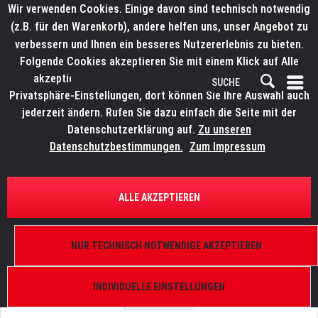
Wir verwenden Cookies. Einige davon sind technisch notwendig
(z.B. für den Warenkorb), andere helfen uns, unser Angebot zu
verbessern und Ihnen ein besseres Nutzererlebnis zu bieten.
Folgende Cookies akzeptieren Sie mit einem Klick auf Alle
akzeptieren. Weitere Informationen finden Sie in den
Privatsphäre-Einstellungen, dort können Sie Ihre Auswahl auch
jederzeit ändern. Rufen Sie dazu einfach die Seite mit der
Datenschutzerklärung auf.
Zu unseren
Datenschutzbestimmungen.
Zum Impressum
ÜBERSICHT
ERSATZTEILE
LITECRAFT AT60.zoom
ALLE AKZEPTIEREN
DMX out XLR Buchse female
NUR TECHNISCH NOTWENDIGE AKZEPTIEREN
INDIVIDUELLE EINSTELLUNGEN