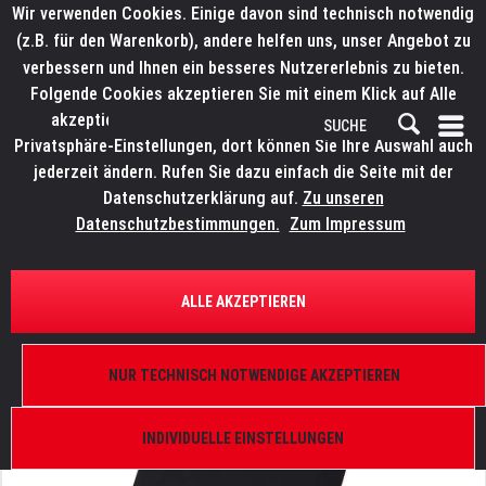
Wir verwenden Cookies. Einige davon sind technisch notwendig
(z.B. für den Warenkorb), andere helfen uns, unser Angebot zu
verbessern und Ihnen ein besseres Nutzererlebnis zu bieten.
Folgende Cookies akzeptieren Sie mit einem Klick auf Alle
akzeptieren. Weitere Informationen finden Sie in den
Privatsphäre-Einstellungen, dort können Sie Ihre Auswahl auch
jederzeit ändern. Rufen Sie dazu einfach die Seite mit der
Datenschutzerklärung auf.
Zu unseren
Datenschutzbestimmungen.
Zum Impressum
ÜBERSICHT
ERSATZTEILE
ROBE 17041016
ALLE AKZEPTIEREN
Lamelle FS with pivots "B", Robin MMX Blade
NUR TECHNISCH NOTWENDIGE AKZEPTIEREN
INDIVIDUELLE EINSTELLUNGEN