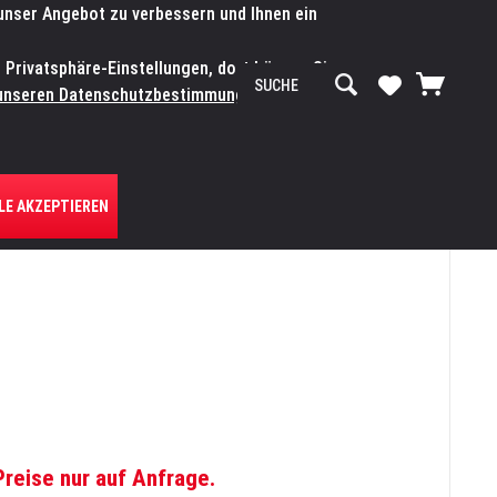
 unser Angebot zu verbessern und Ihnen ein
SERVICE-WERKSTATT
Service/Hilfe
Mein Konto
n Privatsphäre-Einstellungen, dort können Sie
R UNS
unseren Datenschutzbestimmungen.
Zum
LE AKZEPTIEREN
Preise nur auf Anfrage.