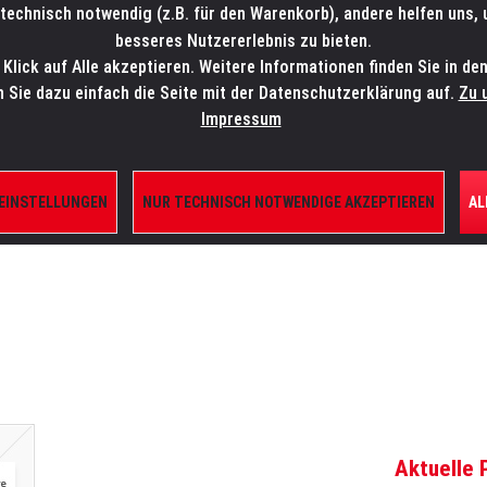
technisch notwendig (z.B. für den Warenkorb), andere helfen uns,
SALES-HOTLINE: +49 5451 5900-800
24/7: sales@lmp.de
besseres Nutzererlebnis zu bieten.
lick auf Alle akzeptieren. Weitere Informationen finden Sie in de
TE/SHOP
MARKEN
AKTUELLES
SERVICE
ÜBE
n Sie dazu einfach die Seite mit der Datenschutzerklärung auf.
Zu 
Impressum
 EINSTELLUNGEN
NUR TECHNISCH NOTWENDIGE AKZEPTIEREN
AL
ILE
Aktuelle 