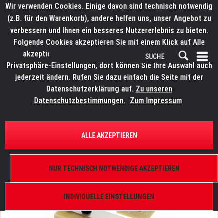
Wir verwenden Cookies. Einige davon sind technisch notwendig
(z.B. für den Warenkorb), andere helfen uns, unser Angebot zu
verbessern und Ihnen ein besseres Nutzererlebnis zu bieten.
Folgende Cookies akzeptieren Sie mit einem Klick auf Alle
akzeptieren. Weitere Informationen finden Sie in den
Privatsphäre-Einstellungen, dort können Sie Ihre Auswahl auch
jederzeit ändern. Rufen Sie dazu einfach die Seite mit der
Datenschutzerklärung auf.
Zu unseren
Datenschutzbestimmungen.
Zum Impressum
ÜBERSICHT
ERSATZTEILE
ROBE 13050035
ALLE AKZEPTIEREN
Lampenfassung glass fibre "7", Scan 575 XT
NUR TECHNISCH NOTWENDIGE AKZEPTIEREN
INDIVIDUELLE EINSTELLUNGEN