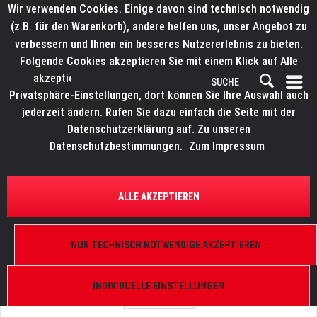
Wir verwenden Cookies. Einige davon sind technisch notwendig
(z.B. für den Warenkorb), andere helfen uns, unser Angebot zu
verbessern und Ihnen ein besseres Nutzererlebnis zu bieten.
Folgende Cookies akzeptieren Sie mit einem Klick auf Alle
akzeptieren. Weitere Informationen finden Sie in den
Privatsphäre-Einstellungen, dort können Sie Ihre Auswahl auch
jederzeit ändern. Rufen Sie dazu einfach die Seite mit der
Datenschutzerklärung auf.
Zu unseren
Datenschutzbestimmungen.
Zum Impressum
ÜBERSICHT
ERSATZTEILE
VMB 2190 TE074
ALLE AKZEPTIEREN
Stahlseil 6mm x 10m
NUR TECHNISCH NOTWENDIGE AKZEPTIEREN
INDIVIDUELLE EINSTELLUNGEN