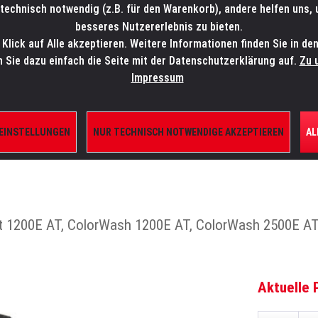
technisch notwendig (z.B. für den Warenkorb), andere helfen uns,
SALES-HOTLINE: +49 5451 5900-800
24/7: sales@lmp.de
besseres Nutzererlebnis zu bieten.
lick auf Alle akzeptieren. Weitere Informationen finden Sie in de
TE/SHOP
MARKEN
AKTUELLES
SERVICE
ÜBE
n Sie dazu einfach die Seite mit der Datenschutzerklärung auf.
Zu 
Impressum
 EINSTELLUNGEN
NUR TECHNISCH NOTWENDIGE AKZEPTIEREN
AL
ILE
pot 1200E AT, ColorWash 1200E AT, ColorWash 2500E A
Aktuelle 