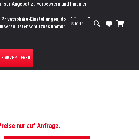
 unser Angebot zu verbessern und Ihnen ein
SERVICE-WERKSTATT
Service/Hilfe
Mein Konto
n Privatsphäre-Einstellungen, dort können Sie
R UNS
unseren Datenschutzbestimmungen.
Zum
LE AKZEPTIEREN
T
Preise nur auf Anfrage.