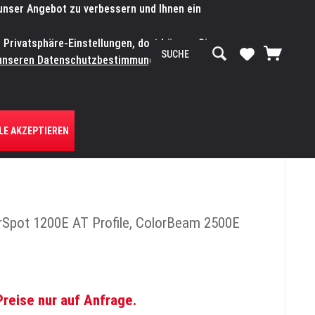
 unser Angebot zu verbessern und Ihnen ein
SERVICE-WERKSTATT
Service/Hilfe
Mein Konto
n Privatsphäre-Einstellungen, dort können Sie
R UNS
unseren Datenschutzbestimmungen.
Zum
LE AKZEPTIEREN
orSpot 1200E AT Profile, ColorBeam 2500E
Preise nur auf Anfrage.