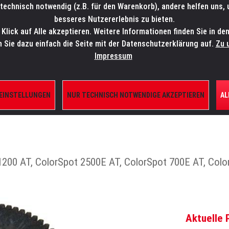
technisch notwendig (z.B. für den Warenkorb), andere helfen uns,
SALES-HOTLINE: +49 5451 5900-800
24/7: sales@lmp.de
besseres Nutzererlebnis zu bieten.
lick auf Alle akzeptieren. Weitere Informationen finden Sie in de
TE/SHOP
MARKEN
AKTUELLES
SERVICE
ÜBE
n Sie dazu einfach die Seite mit der Datenschutzerklärung auf.
Zu 
Impressum
 EINSTELLUNGEN
NUR TECHNISCH NOTWENDIGE AKZEPTIEREN
AL
ILE
 1200 AT, ColorSpot 2500E AT, ColorSpot 700E AT, Col
Aktuelle 