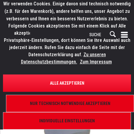
Wir verwenden Cookies. Einige davon sind technisch notwendig
(z.B. für den Warenkorb), andere helfen uns, unser Angebot zu
verbessern und Ihnen ein besseres Nutzererlebnis zu bieten.
Folgende Cookies akzeptieren Sie mit einem Klick auf Alle
akzeptieren. Weitere Informationen finden Sie in den
Privatsphäre-Einstellungen, dort können Sie Ihre Auswahl auch
jederzeit ändern. Rufen Sie dazu einfach die Seite mit der
Datenschutzerklärung auf.
Zu unseren
Datenschutzbestimmungen.
Zum Impressum
ÜBERSICHT
ERSATZTEILE
ROBE 14040015
ALLE AKZEPTIEREN
Fokuslinse D56 PCX +0+5, Antireflex
NUR TECHNISCH NOTWENDIGE AKZEPTIEREN
INDIVIDUELLE EINSTELLUNGEN