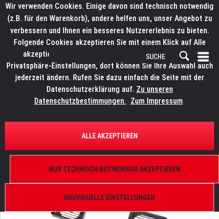
Wir verwenden Cookies. Einige davon sind technisch notwendig
(z.B. für den Warenkorb), andere helfen uns, unser Angebot zu
verbessern und Ihnen ein besseres Nutzererlebnis zu bieten.
Folgende Cookies akzeptieren Sie mit einem Klick auf Alle
akzeptieren. Weitere Informationen finden Sie in den
Privatsphäre-Einstellungen, dort können Sie Ihre Auswahl auch
jederzeit ändern. Rufen Sie dazu einfach die Seite mit der
Datenschutzerklärung auf.
Zu unseren
Datenschutzbestimmungen.
Zum Impressum
ÜBERSICHT
ERSATZTEILE
ROBE 19020139
ALLE AKZEPTIEREN
Cover of base C - connectors, (plastic), Robin
BMFL Spot, Robin BMFL Blade
NUR TECHNISCH NOTWENDIGE AKZEPTIEREN
INDIVIDUELLE EINSTELLUNGEN