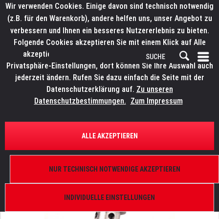
Wir verwenden Cookies. Einige davon sind technisch notwendig
(z.B. für den Warenkorb), andere helfen uns, unser Angebot zu
verbessern und Ihnen ein besseres Nutzererlebnis zu bieten.
Folgende Cookies akzeptieren Sie mit einem Klick auf Alle
akzeptieren. Weitere Informationen finden Sie in den
Privatsphäre-Einstellungen, dort können Sie Ihre Auswahl auch
jederzeit ändern. Rufen Sie dazu einfach die Seite mit der
Datenschutzerklärung auf.
Zu unseren
Datenschutzbestimmungen.
Zum Impressum
ÜBERSICHT
ERSATZTEILE
ROBE 12040087
ALLE AKZEPTIEREN
Toothwheel RPP3-03 D16,3 II
NUR TECHNISCH NOTWENDIGE AKZEPTIEREN
INDIVIDUELLE EINSTELLUNGEN