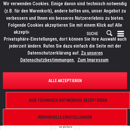
Wir verwenden Cookies. Einige davon sind technisch notwendig
(z.B. für den Warenkorb), andere helfen uns, unser Angebot zu
verbessern und Ihnen ein besseres Nutzererlebnis zu bieten.
Folgende Cookies akzeptieren Sie mit einem Klick auf Alle
akzeptieren. Weitere Informationen finden Sie in den
Privatsphäre-Einstellungen, dort können Sie Ihre Auswahl auch
jederzeit ändern. Rufen Sie dazu einfach die Seite mit der
Datenschutzerklärung auf.
Zu unseren
Datenschutzbestimmungen.
Zum Impressum
ÜBERSICHT
ERSATZTEILE
ROBE 99012527
ALLE AKZEPTIEREN
Focus Element - montiert, Robin 300E Spot, Robin
300 Plasma Spot, Robin 600E Spot, Robin DLX
Spot
NUR TECHNISCH NOTWENDIGE AKZEPTIEREN
INDIVIDUELLE EINSTELLUNGEN