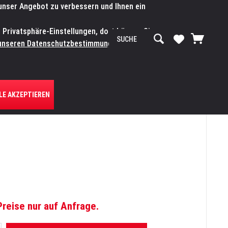
 unser Angebot zu verbessern und Ihnen ein
SERVICE-WERKSTATT
Service/Hilfe
Mein Konto
n Privatsphäre-Einstellungen, dort können Sie
R UNS
unseren Datenschutzbestimmungen.
Zum
LE AKZEPTIEREN
Preise nur auf Anfrage.