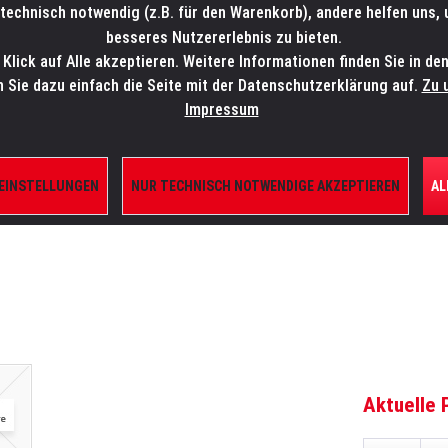
technisch notwendig (z.B. für den Warenkorb), andere helfen uns,
SALES-HOTLINE: +49 5451 5900-800
24/7: sales@lmp.de
besseres Nutzererlebnis zu bieten.
lick auf Alle akzeptieren. Weitere Informationen finden Sie in de
TE/SHOP
MARKEN
AKTUELLES
SERVICE
ÜBE
n Sie dazu einfach die Seite mit der Datenschutzerklärung auf.
Zu 
Impressum
 EINSTELLUNGEN
NUR TECHNISCH NOTWENDIGE AKZEPTIEREN
AL
ILE
Aktuelle 