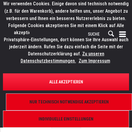
Wir verwenden Cookies. Einige davon sind technisch notwendig
(z.B. für den Warenkorb), andere helfen uns, unser Angebot zu
verbessern und Ihnen ein besseres Nutzererlebnis zu bieten.
Folgende Cookies akzeptieren Sie mit einem Klick auf Alle
akzeptieren. Weitere Informationen finden Sie in den
Privatsphäre-Einstellungen, dort können Sie Ihre Auswahl auch
jederzeit ändern. Rufen Sie dazu einfach die Seite mit der
Datenschutzerklärung auf.
Zu unseren
Datenschutzbestimmungen.
Zum Impressum
ÜBERSICHT
ERSATZTEILE
ROBE 13031288
ALLE AKZEPTIEREN
PCB RB2110 Robin DLS Profile G, Robin DLS Profile
NUR TECHNISCH NOTWENDIGE AKZEPTIEREN
INDIVIDUELLE EINSTELLUNGEN