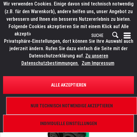
Wir verwenden Cookies. Einige davon sind technisch notwendig
(z.B. für den Warenkorb), andere helfen uns, unser Angebot zu
verbessern und Ihnen ein besseres Nutzererlebnis zu bieten.
Folgende Cookies akzeptieren Sie mit einem Klick auf Alle
akzeptieren. Weitere Informationen finden Sie in den
Privatsphäre-Einstellungen, dort können Sie Ihre Auswahl auch
jederzeit ändern. Rufen Sie dazu einfach die Seite mit der
Datenschutzerklärung auf.
Zu unseren
Datenschutzbestimmungen.
Zum Impressum
ÜBERSICHT
ERSATZTEILE
ROBE 13031094
ALLE AKZEPTIEREN
Platine RB2730 DMX für, Wireless
NUR TECHNISCH NOTWENDIGE AKZEPTIEREN
INDIVIDUELLE EINSTELLUNGEN