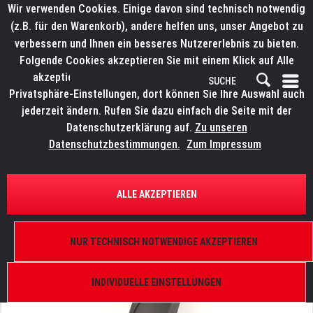
Wir verwenden Cookies. Einige davon sind technisch notwendig
(z.B. für den Warenkorb), andere helfen uns, unser Angebot zu
verbessern und Ihnen ein besseres Nutzererlebnis zu bieten.
Folgende Cookies akzeptieren Sie mit einem Klick auf Alle
akzeptieren. Weitere Informationen finden Sie in den
Privatsphäre-Einstellungen, dort können Sie Ihre Auswahl auch
jederzeit ändern. Rufen Sie dazu einfach die Seite mit der
Datenschutzerklärung auf.
Zu unseren
Datenschutzbestimmungen.
Zum Impressum
ÜBERSICHT
ERSATZTEILE
ROBE 19010334
ALLE AKZEPTIEREN
Armabdeckung (plastik), Robin MMX WashBeam,
Robin MMX Spot, Robin MMX Blade
NUR TECHNISCH NOTWENDIGE AKZEPTIEREN
INDIVIDUELLE EINSTELLUNGEN