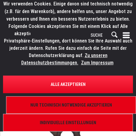
Wir verwenden Cookies. Einige davon sind technisch notwendig
(z.B. für den Warenkorb), andere helfen uns, unser Angebot zu
verbessern und Ihnen ein besseres Nutzererlebnis zu bieten.
Folgende Cookies akzeptieren Sie mit einem Klick auf Alle
akzeptieren. Weitere Informationen finden Sie in den
Privatsphäre-Einstellungen, dort können Sie Ihre Auswahl auch
jederzeit ändern. Rufen Sie dazu einfach die Seite mit der
Datenschutzerklärung auf.
Zu unseren
Datenschutzbestimmungen.
Zum Impressum
ÜBERSICHT
ERSATZTEILE
ROBE 11014105
ALLE AKZEPTIEREN
Lead for lamelle FS (centre) I, Robin DLS Profile,
Robin MMX Blade, Robin DL4S Profile
NUR TECHNISCH NOTWENDIGE AKZEPTIEREN
INDIVIDUELLE EINSTELLUNGEN