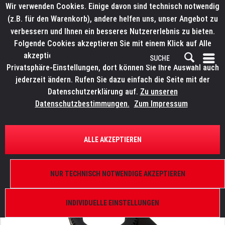
Wir verwenden Cookies. Einige davon sind technisch notwendig
(z.B. für den Warenkorb), andere helfen uns, unser Angebot zu
verbessern und Ihnen ein besseres Nutzererlebnis zu bieten.
Folgende Cookies akzeptieren Sie mit einem Klick auf Alle
akzeptieren. Weitere Informationen finden Sie in den
Privatsphäre-Einstellungen, dort können Sie Ihre Auswahl auch
jederzeit ändern. Rufen Sie dazu einfach die Seite mit der
Datenschutzerklärung auf.
Zu unseren
Datenschutzbestimmungen.
Zum Impressum
ÜBERSICHT
ERSATZTEILE
ROBE 11020094-01
ALLE AKZEPTIEREN
Gobohalterung ohne Magnet, 37,5mm
NUR TECHNISCH NOTWENDIGE AKZEPTIEREN
INDIVIDUELLE EINSTELLUNGEN