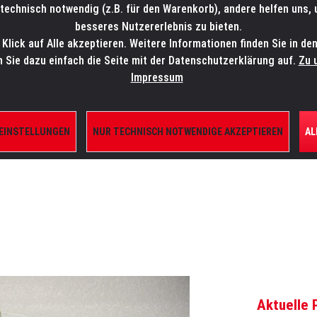
technisch notwendig (z.B. für den Warenkorb), andere helfen uns,
SALES-HOTLINE: +49 5451 5900-800
24/7: sales@lmp.de
besseres Nutzererlebnis zu bieten.
lick auf Alle akzeptieren. Weitere Informationen finden Sie in de
TE/SHOP
MARKEN
AKTUELLES
SERVICE
ÜBE
n Sie dazu einfach die Seite mit der Datenschutzerklärung auf.
Zu 
Impressum
 EINSTELLUNGEN
NUR TECHNISCH NOTWENDIGE AKZEPTIEREN
AL
ILE
Aktuelle 