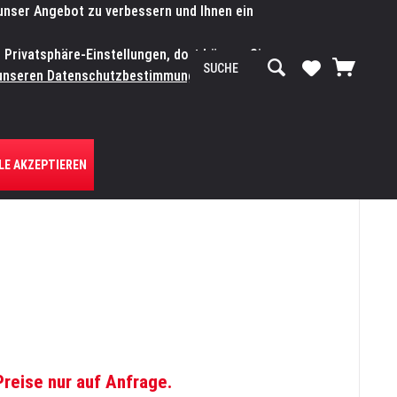
 unser Angebot zu verbessern und Ihnen ein
SERVICE-WERKSTATT
Service/Hilfe
Mein Konto
n Privatsphäre-Einstellungen, dort können Sie
R UNS
unseren Datenschutzbestimmungen.
Zum
LE AKZEPTIEREN
Preise nur auf Anfrage.