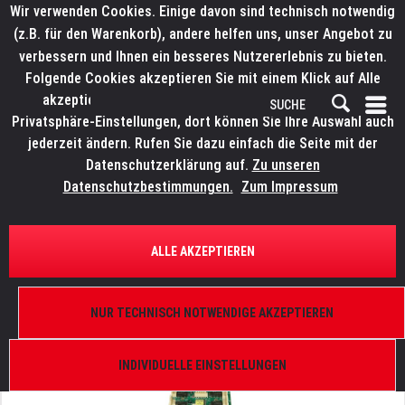
Wir verwenden Cookies. Einige davon sind technisch notwendig
(z.B. für den Warenkorb), andere helfen uns, unser Angebot zu
verbessern und Ihnen ein besseres Nutzererlebnis zu bieten.
Folgende Cookies akzeptieren Sie mit einem Klick auf Alle
akzeptieren. Weitere Informationen finden Sie in den
Privatsphäre-Einstellungen, dort können Sie Ihre Auswahl auch
jederzeit ändern. Rufen Sie dazu einfach die Seite mit der
Datenschutzerklärung auf.
Zu unseren
Datenschutzbestimmungen.
Zum Impressum
ÜBERSICHT
ERSATZTEILE
ROBE 13030585
ALLE AKZEPTIEREN
Platine RB2110, Robin 300E Spot I
NUR TECHNISCH NOTWENDIGE AKZEPTIEREN
INDIVIDUELLE EINSTELLUNGEN