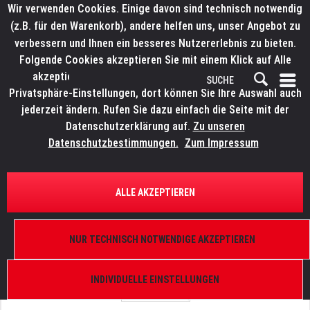
Wir verwenden Cookies. Einige davon sind technisch notwendig
(z.B. für den Warenkorb), andere helfen uns, unser Angebot zu
verbessern und Ihnen ein besseres Nutzererlebnis zu bieten.
Folgende Cookies akzeptieren Sie mit einem Klick auf Alle
akzeptieren. Weitere Informationen finden Sie in den
Privatsphäre-Einstellungen, dort können Sie Ihre Auswahl auch
jederzeit ändern. Rufen Sie dazu einfach die Seite mit der
Datenschutzerklärung auf.
Zu unseren
Datenschutzbestimmungen.
Zum Impressum
ÜBERSICHT
ERSATZTEILE
ROBE 99030047
ALLE AKZEPTIEREN
Slot&Lock ohne Gobo, 27mm/300/600
NUR TECHNISCH NOTWENDIGE AKZEPTIEREN
INDIVIDUELLE EINSTELLUNGEN