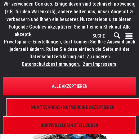
Wir verwenden Cookies. Einige davon sind technisch notwendig
(z.B. für den Warenkorb), andere helfen uns, unser Angebot zu
verbessern und Ihnen ein besseres Nutzererlebnis zu bieten.
Folgende Cookies akzeptieren Sie mit einem Klick auf Alle
akzeptieren. Weitere Informationen finden Sie in den
Privatsphäre-Einstellungen, dort können Sie Ihre Auswahl auch
jederzeit ändern. Rufen Sie dazu einfach die Seite mit der
Datenschutzerklärung auf.
Zu unseren
Datenschutzbestimmungen.
Zum Impressum
ÜBERSICHT
ERSATZTEILE
ROBE 13020056
ALLE AKZEPTIEREN
Ballast Philips MPD 35A-A01, Robin MMX Spot,
Robin MMX WashBeam
NUR TECHNISCH NOTWENDIGE AKZEPTIEREN
INDIVIDUELLE EINSTELLUNGEN