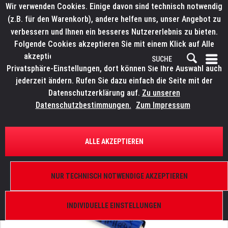
Wir verwenden Cookies. Einige davon sind technisch notwendig
(z.B. für den Warenkorb), andere helfen uns, unser Angebot zu
verbessern und Ihnen ein besseres Nutzererlebnis zu bieten.
Folgende Cookies akzeptieren Sie mit einem Klick auf Alle
akzeptieren. Weitere Informationen finden Sie in den
Privatsphäre-Einstellungen, dort können Sie Ihre Auswahl auch
jederzeit ändern. Rufen Sie dazu einfach die Seite mit der
Datenschutzerklärung auf.
Zu unseren
Datenschutzbestimmungen.
Zum Impressum
ÜBERSICHT
ERSATZTEILE
ROBE 13051434
ALLE AKZEPTIEREN
Akku Li-Ion, 3.7V, 700mAh
NUR TECHNISCH NOTWENDIGE AKZEPTIEREN
INDIVIDUELLE EINSTELLUNGEN