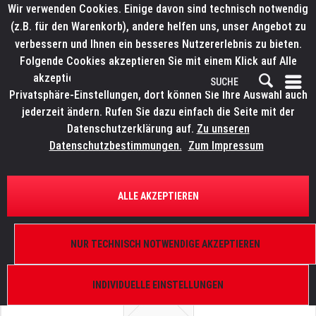
Wir verwenden Cookies. Einige davon sind technisch notwendig
(z.B. für den Warenkorb), andere helfen uns, unser Angebot zu
verbessern und Ihnen ein besseres Nutzererlebnis zu bieten.
Folgende Cookies akzeptieren Sie mit einem Klick auf Alle
akzeptieren. Weitere Informationen finden Sie in den
Privatsphäre-Einstellungen, dort können Sie Ihre Auswahl auch
jederzeit ändern. Rufen Sie dazu einfach die Seite mit der
Datenschutzerklärung auf.
Zu unseren
Datenschutzbestimmungen.
Zum Impressum
ÜBERSICHT
ERSATZTEILE
ROBE 99012602
ALLE AKZEPTIEREN
Lamelle magenta mit Flansch, Robin 300 Plasma
Spot, Robin 300 Plasma Wash
NUR TECHNISCH NOTWENDIGE AKZEPTIEREN
INDIVIDUELLE EINSTELLUNGEN