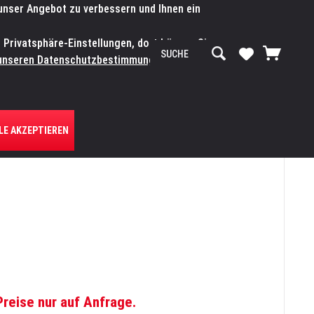
 unser Angebot zu verbessern und Ihnen ein
SERVICE-WERKSTATT
Service/Hilfe
Mein Konto
n Privatsphäre-Einstellungen, dort können Sie
R UNS
unseren Datenschutzbestimmungen.
Zum
LE AKZEPTIEREN
Preise nur auf Anfrage.