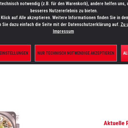
technisch notwendig (z.B. für den Warenkorb), andere helfen uns,
SALES-HOTLINE: +49 5451 5900-800
24/7: sales@lmp.de
besseres Nutzererlebnis zu bieten.
lick auf Alle akzeptieren. Weitere Informationen finden Sie in de
TE/SHOP
MARKEN
AKTUELLES
SERVICE
ÜBE
n Sie dazu einfach die Seite mit der Datenschutzerklärung auf.
Zu 
Impressum
 EINSTELLUNGEN
NUR TECHNISCH NOTWENDIGE AKZEPTIEREN
AL
ILE
Aktuelle 