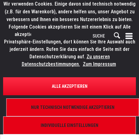
Wir verwenden Cookies. Einige davon sind technisch notwendig
(z.B. für den Warenkorb), andere helfen uns, unser Angebot zu
verbessern und Ihnen ein besseres Nutzererlebnis zu bieten.
Folgende Cookies akzeptieren Sie mit einem Klick auf Alle
akzeptieren. Weitere Informationen finden Sie in den
Privatsphäre-Einstellungen, dort können Sie Ihre Auswahl auch
jederzeit ändern. Rufen Sie dazu einfach die Seite mit der
Datenschutzerklärung auf.
Zu unseren
Datenschutzbestimmungen.
Zum Impressum
ÜBERSICHT
ERSATZTEILE
ELATION 9900007986
ALLE AKZEPTIEREN
Platinum HFX, Abdeckung Basement
NUR TECHNISCH NOTWENDIGE AKZEPTIEREN
INDIVIDUELLE EINSTELLUNGEN