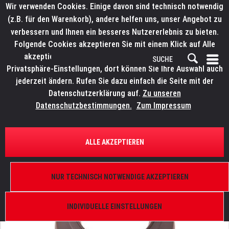
Wir verwenden Cookies. Einige davon sind technisch notwendig
(z.B. für den Warenkorb), andere helfen uns, unser Angebot zu
verbessern und Ihnen ein besseres Nutzererlebnis zu bieten.
Folgende Cookies akzeptieren Sie mit einem Klick auf Alle
akzeptieren. Weitere Informationen finden Sie in den
Privatsphäre-Einstellungen, dort können Sie Ihre Auswahl auch
jederzeit ändern. Rufen Sie dazu einfach die Seite mit der
Datenschutzerklärung auf.
Zu unseren
Datenschutzbestimmungen.
Zum Impressum
ÜBERSICHT
ERSATZTEILE
ELATION 9900014847
ALLE AKZEPTIEREN
Artiste DaVinci, Abdeckung Linse
NUR TECHNISCH NOTWENDIGE AKZEPTIEREN
INDIVIDUELLE EINSTELLUNGEN