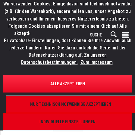
Wir verwenden Cookies. Einige davon sind technisch notwendig
(z.B. für den Warenkorb), andere helfen uns, unser Angebot zu
verbessern und Ihnen ein besseres Nutzererlebnis zu bieten.
Folgende Cookies akzeptieren Sie mit einem Klick auf Alle
akzeptieren. Weitere Informationen finden Sie in den
Privatsphäre-Einstellungen, dort können Sie Ihre Auswahl auch
jederzeit ändern. Rufen Sie dazu einfach die Seite mit der
Datenschutzerklärung auf.
Zu unseren
Datenschutzbestimmungen.
Zum Impressum
ÜBERSICHT
ERSATZTEILE
ELATION 9900010917
ALLE AKZEPTIEREN
Smarty Hybrid, Gobo GA054
NUR TECHNISCH NOTWENDIGE AKZEPTIEREN
INDIVIDUELLE EINSTELLUNGEN