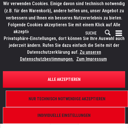
Wir verwenden Cookies. Einige davon sind technisch notwendig
(z.B. für den Warenkorb), andere helfen uns, unser Angebot zu
verbessern und Ihnen ein besseres Nutzererlebnis zu bieten.
Folgende Cookies akzeptieren Sie mit einem Klick auf Alle
akzeptieren. Weitere Informationen finden Sie in den
Privatsphäre-Einstellungen, dort können Sie Ihre Auswahl auch
jederzeit ändern. Rufen Sie dazu einfach die Seite mit der
Datenschutzerklärung auf.
Zu unseren
Datenschutzbestimmungen.
Zum Impressum
ÜBERSICHT
ERSATZTEILE
ELATION 9900011770
ALLE AKZEPTIEREN
Proteus Maximus, Gobo Metallring Einsatz
NUR TECHNISCH NOTWENDIGE AKZEPTIEREN
INDIVIDUELLE EINSTELLUNGEN