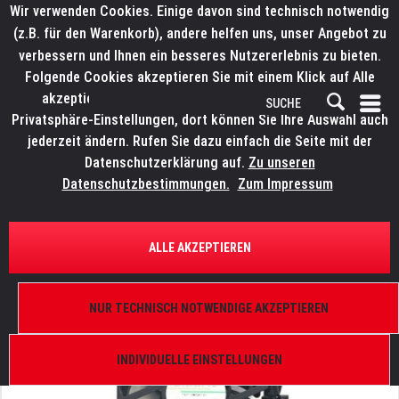
Wir verwenden Cookies. Einige davon sind technisch notwendig
(z.B. für den Warenkorb), andere helfen uns, unser Angebot zu
verbessern und Ihnen ein besseres Nutzererlebnis zu bieten.
Folgende Cookies akzeptieren Sie mit einem Klick auf Alle
akzeptieren. Weitere Informationen finden Sie in den
Privatsphäre-Einstellungen, dort können Sie Ihre Auswahl auch
jederzeit ändern. Rufen Sie dazu einfach die Seite mit der
Datenschutzerklärung auf.
Zu unseren
Datenschutzbestimmungen.
Zum Impressum
ÜBERSICHT
ERSATZTEILE
ELATION 9900015910
ALLE AKZEPTIEREN
KL Panel, Lüfter, T921T12MGA7-51 250mm Kabel
NUR TECHNISCH NOTWENDIGE AKZEPTIEREN
INDIVIDUELLE EINSTELLUNGEN