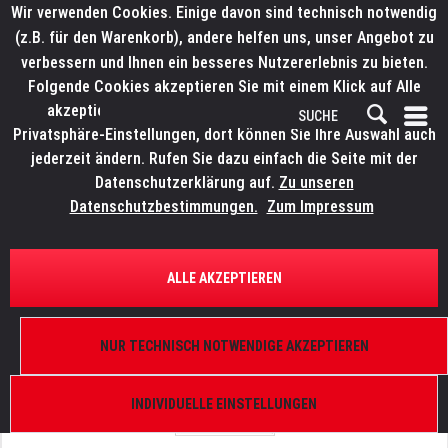
Wir verwenden Cookies. Einige davon sind technisch notwendig
(z.B. für den Warenkorb), andere helfen uns, unser Angebot zu
verbessern und Ihnen ein besseres Nutzererlebnis zu bieten.
Folgende Cookies akzeptieren Sie mit einem Klick auf Alle
akzeptieren. Weitere Informationen finden Sie in den
Privatsphäre-Einstellungen, dort können Sie Ihre Auswahl auch
jederzeit ändern. Rufen Sie dazu einfach die Seite mit der
Datenschutzerklärung auf.
Zu unseren
Datenschutzbestimmungen.
Zum Impressum
ÜBERSICHT
ERSATZTEILE
ELATION 9900008215
ALLE AKZEPTIEREN
Fuze Par Z60 IP, Dichtung Rückseite
NUR TECHNISCH NOTWENDIGE AKZEPTIEREN
INDIVIDUELLE EINSTELLUNGEN