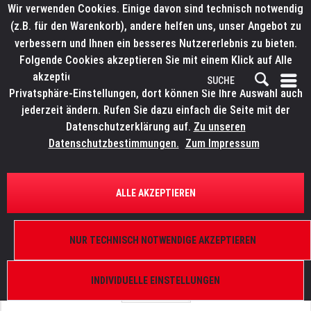
Wir verwenden Cookies. Einige davon sind technisch notwendig
(z.B. für den Warenkorb), andere helfen uns, unser Angebot zu
verbessern und Ihnen ein besseres Nutzererlebnis zu bieten.
Folgende Cookies akzeptieren Sie mit einem Klick auf Alle
akzeptieren. Weitere Informationen finden Sie in den
Privatsphäre-Einstellungen, dort können Sie Ihre Auswahl auch
jederzeit ändern. Rufen Sie dazu einfach die Seite mit der
Datenschutzerklärung auf.
Zu unseren
Datenschutzbestimmungen.
Zum Impressum
ÜBERSICHT
ERSATZTEILE
ELATION 9900008202
ALLE AKZEPTIEREN
Fuze Par Z60 IP, Frontglas
NUR TECHNISCH NOTWENDIGE AKZEPTIEREN
INDIVIDUELLE EINSTELLUNGEN