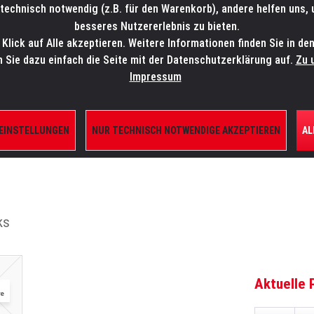
technisch notwendig (z.B. für den Warenkorb), andere helfen uns,
SALES-HOTLINE: +49 5451 5900-800
24/7: sales@lmp.de
besseres Nutzererlebnis zu bieten.
lick auf Alle akzeptieren. Weitere Informationen finden Sie in de
TE/SHOP
MARKEN
AKTUELLES
SERVICE
ÜBE
n Sie dazu einfach die Seite mit der Datenschutzerklärung auf.
Zu 
Impressum
 EINSTELLUNGEN
NUR TECHNISCH NOTWENDIGE AKZEPTIEREN
AL
ILE
ks
Aktuelle 