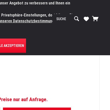
 unser Angebot zu verbessern und Ihnen ein
SERVICE-WERKSTATT
Service/Hilfe
Mein Konto
n Privatsphäre-Einstellungen, dort können Sie
R UNS
unseren Datenschutzbestimmungen.
Zum
LE AKZEPTIEREN
Preise nur auf Anfrage.