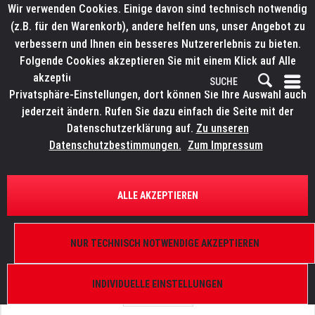
Wir verwenden Cookies. Einige davon sind technisch notwendig
(z.B. für den Warenkorb), andere helfen uns, unser Angebot zu
verbessern und Ihnen ein besseres Nutzererlebnis zu bieten.
Folgende Cookies akzeptieren Sie mit einem Klick auf Alle
akzeptieren. Weitere Informationen finden Sie in den
Privatsphäre-Einstellungen, dort können Sie Ihre Auswahl auch
jederzeit ändern. Rufen Sie dazu einfach die Seite mit der
Datenschutzerklärung auf.
Zu unseren
Datenschutzbestimmungen.
Zum Impressum
ÜBERSICHT
ERSATZTEILE
ELATION 9900008939
ALLE AKZEPTIEREN
Smarty Hybrid, Lüfter AFB0624HHB-F00
NUR TECHNISCH NOTWENDIGE AKZEPTIEREN
INDIVIDUELLE EINSTELLUNGEN