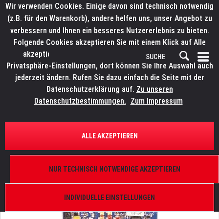
Wir verwenden Cookies. Einige davon sind technisch notwendig
(z.B. für den Warenkorb), andere helfen uns, unser Angebot zu
verbessern und Ihnen ein besseres Nutzererlebnis zu bieten.
Folgende Cookies akzeptieren Sie mit einem Klick auf Alle
akzeptieren. Weitere Informationen finden Sie in den
Privatsphäre-Einstellungen, dort können Sie Ihre Auswahl auch
jederzeit ändern. Rufen Sie dazu einfach die Seite mit der
Datenschutzerklärung auf.
Zu unseren
Datenschutzbestimmungen.
Zum Impressum
ÜBERSICHT
ERSATZTEILE
ELATION 9900011945
ALLE AKZEPTIEREN
Proteus Maximus, Pan Platine PCB 1548-0-c
NUR TECHNISCH NOTWENDIGE AKZEPTIEREN
INDIVIDUELLE EINSTELLUNGEN