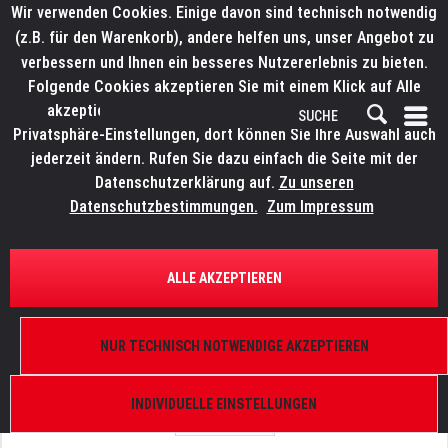
Wir verwenden Cookies. Einige davon sind technisch notwendig
(z.B. für den Warenkorb), andere helfen uns, unser Angebot zu
verbessern und Ihnen ein besseres Nutzererlebnis zu bieten.
Folgende Cookies akzeptieren Sie mit einem Klick auf Alle
akzeptieren. Weitere Informationen finden Sie in den
Privatsphäre-Einstellungen, dort können Sie Ihre Auswahl auch
jederzeit ändern. Rufen Sie dazu einfach die Seite mit der
Datenschutzerklärung auf.
Zu unseren
Datenschutzbestimmungen.
Zum Impressum
ÜBERSICHT
ERSATZTEILE
ELATION 9900011909
ALLE AKZEPTIEREN
Proteus Maximus, Animation Wheel Assembly
NUR TECHNISCH NOTWENDIGE AKZEPTIEREN
INDIVIDUELLE EINSTELLUNGEN