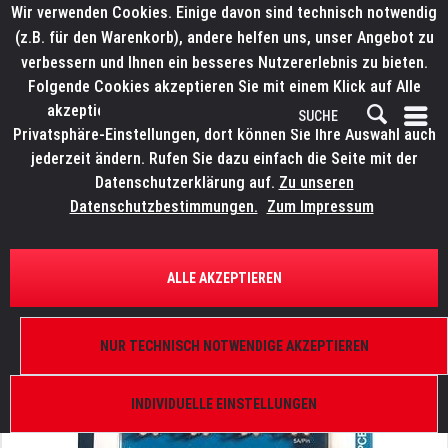
Wir verwenden Cookies. Einige davon sind technisch notwendig
(z.B. für den Warenkorb), andere helfen uns, unser Angebot zu
verbessern und Ihnen ein besseres Nutzererlebnis zu bieten.
Folgende Cookies akzeptieren Sie mit einem Klick auf Alle
akzeptieren. Weitere Informationen finden Sie in den
Privatsphäre-Einstellungen, dort können Sie Ihre Auswahl auch
jederzeit ändern. Rufen Sie dazu einfach die Seite mit der
Datenschutzerklärung auf.
Zu unseren
Datenschutzbestimmungen.
Zum Impressum
ÜBERSICHT
ERSATZTEILE
ELATION 9900006451
ALLE AKZEPTIEREN
Platinum Spot III, Connection PCB 111-0-A
NUR TECHNISCH NOTWENDIGE AKZEPTIEREN
INDIVIDUELLE EINSTELLUNGEN