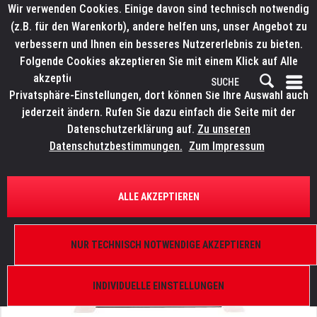
Wir verwenden Cookies. Einige davon sind technisch notwendig
(z.B. für den Warenkorb), andere helfen uns, unser Angebot zu
verbessern und Ihnen ein besseres Nutzererlebnis zu bieten.
Folgende Cookies akzeptieren Sie mit einem Klick auf Alle
akzeptieren. Weitere Informationen finden Sie in den
Privatsphäre-Einstellungen, dort können Sie Ihre Auswahl auch
jederzeit ändern. Rufen Sie dazu einfach die Seite mit der
Datenschutzerklärung auf.
Zu unseren
Datenschutzbestimmungen.
Zum Impressum
ÜBERSICHT
ERSATZTEILE
ELATION 9900011857
ALLE AKZEPTIEREN
Proteus Maximus, Netzteil, PSU A1500a 100-240V
375V 4,3A
NUR TECHNISCH NOTWENDIGE AKZEPTIEREN
INDIVIDUELLE EINSTELLUNGEN