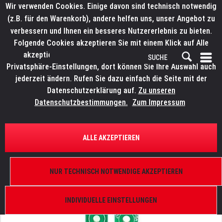
Wir verwenden Cookies. Einige davon sind technisch notwendig
(z.B. für den Warenkorb), andere helfen uns, unser Angebot zu
verbessern und Ihnen ein besseres Nutzererlebnis zu bieten.
Folgende Cookies akzeptieren Sie mit einem Klick auf Alle
akzeptieren. Weitere Informationen finden Sie in den
Privatsphäre-Einstellungen, dort können Sie Ihre Auswahl auch
jederzeit ändern. Rufen Sie dazu einfach die Seite mit der
Datenschutzerklärung auf.
Zu unseren
Datenschutzbestimmungen.
Zum Impressum
ÜBERSICHT
ERSATZTEILE
ELATION 9900017958
ALLE AKZEPTIEREN
KL Fresnel 8 FC, Sensor Platine
NUR TECHNISCH NOTWENDIGE AKZEPTIEREN
INDIVIDUELLE EINSTELLUNGEN