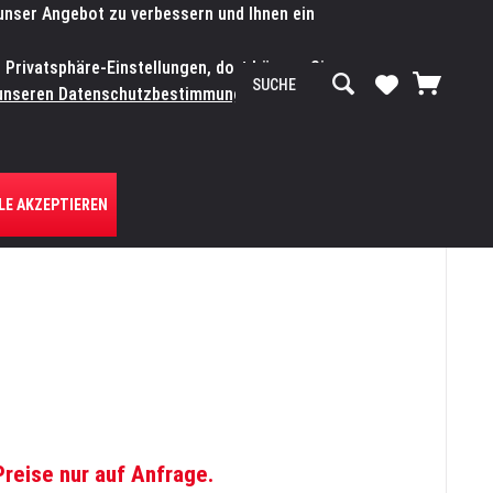
 unser Angebot zu verbessern und Ihnen ein
SERVICE-WERKSTATT
Service/Hilfe
Mein Konto
n Privatsphäre-Einstellungen, dort können Sie
R UNS
unseren Datenschutzbestimmungen.
Zum
LE AKZEPTIEREN
Preise nur auf Anfrage.