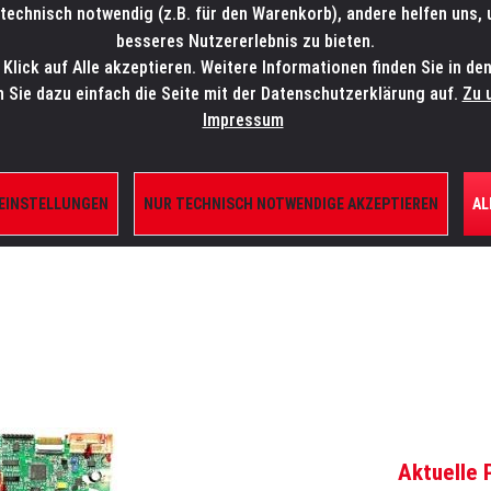
technisch notwendig (z.B. für den Warenkorb), andere helfen uns,
SALES-HOTLINE: +49 5451 5900-800
24/7: sales@lmp.de
besseres Nutzererlebnis zu bieten.
lick auf Alle akzeptieren. Weitere Informationen finden Sie in de
TE/SHOP
MARKEN
AKTUELLES
SERVICE
ÜBE
n Sie dazu einfach die Seite mit der Datenschutzerklärung auf.
Zu 
Impressum
 EINSTELLUNGEN
NUR TECHNISCH NOTWENDIGE AKZEPTIEREN
AL
ILE
Aktuelle 