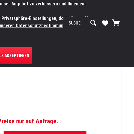
 unser Angebot zu verbessern und Ihnen ein
SERVICE-WERKSTATT
Service/Hilfe
Mein Konto
n Privatsphäre-Einstellungen, dort können Sie
R UNS
unseren Datenschutzbestimmungen.
Zum
LE AKZEPTIEREN
Preise nur auf Anfrage.