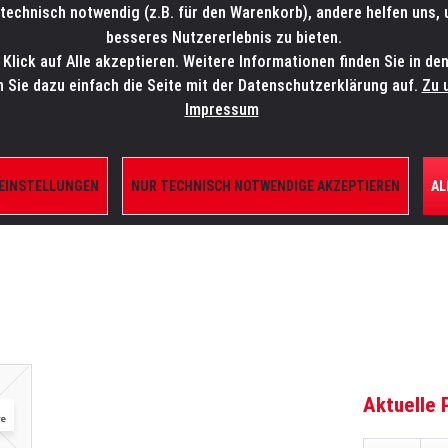
technisch notwendig (z.B. für den Warenkorb), andere helfen uns,
SALES-HOTLINE: +49 5451 5900-800
24/7: sales@lmp.de
besseres Nutzererlebnis zu bieten.
lick auf Alle akzeptieren. Weitere Informationen finden Sie in de
TE/SHOP
MARKEN
AKTUELLES
SERVICE
ÜBE
n Sie dazu einfach die Seite mit der Datenschutzerklärung auf.
Zu 
Impressum
 EINSTELLUNGEN
NUR TECHNISCH NOTWENDIGE AKZEPTIEREN
AL
ILE
Aktuelle 