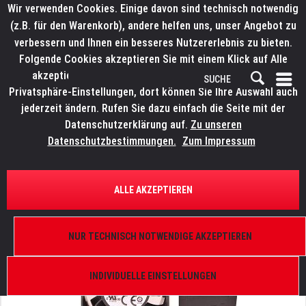
Wir verwenden Cookies. Einige davon sind technisch notwendig
(z.B. für den Warenkorb), andere helfen uns, unser Angebot zu
verbessern und Ihnen ein besseres Nutzererlebnis zu bieten.
Folgende Cookies akzeptieren Sie mit einem Klick auf Alle
akzeptieren. Weitere Informationen finden Sie in den
Privatsphäre-Einstellungen, dort können Sie Ihre Auswahl auch
jederzeit ändern. Rufen Sie dazu einfach die Seite mit der
Datenschutzerklärung auf.
Zu unseren
Datenschutzbestimmungen.
Zum Impressum
ÜBERSICHT
ERSATZTEILE
ELATION 9900017287
ALLE AKZEPTIEREN
Diverse, Lüfter DB04028B12U-FAF,0.24m
NUR TECHNISCH NOTWENDIGE AKZEPTIEREN
INDIVIDUELLE EINSTELLUNGEN