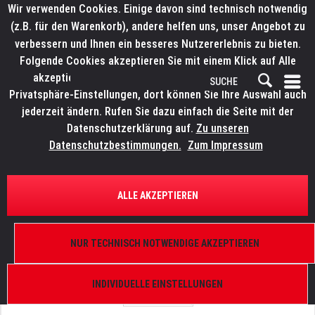
Wir verwenden Cookies. Einige davon sind technisch notwendig
(z.B. für den Warenkorb), andere helfen uns, unser Angebot zu
verbessern und Ihnen ein besseres Nutzererlebnis zu bieten.
Folgende Cookies akzeptieren Sie mit einem Klick auf Alle
akzeptieren. Weitere Informationen finden Sie in den
Privatsphäre-Einstellungen, dort können Sie Ihre Auswahl auch
jederzeit ändern. Rufen Sie dazu einfach die Seite mit der
Datenschutzerklärung auf.
Zu unseren
Datenschutzbestimmungen.
Zum Impressum
ÜBERSICHT
ERSATZTEILE
ELATION 9900013768
ALLE AKZEPTIEREN
Platinum 5R Spot / Beam, Zahnrolle
NUR TECHNISCH NOTWENDIGE AKZEPTIEREN
INDIVIDUELLE EINSTELLUNGEN