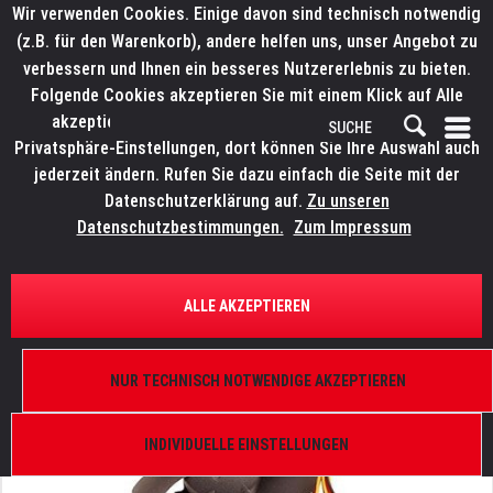
Wir verwenden Cookies. Einige davon sind technisch notwendig
(z.B. für den Warenkorb), andere helfen uns, unser Angebot zu
verbessern und Ihnen ein besseres Nutzererlebnis zu bieten.
Folgende Cookies akzeptieren Sie mit einem Klick auf Alle
akzeptieren. Weitere Informationen finden Sie in den
Privatsphäre-Einstellungen, dort können Sie Ihre Auswahl auch
jederzeit ändern. Rufen Sie dazu einfach die Seite mit der
Datenschutzerklärung auf.
Zu unseren
Datenschutzbestimmungen.
Zum Impressum
ÜBERSICHT
ERSATZTEILE
ELATION 9900005587
ALLE AKZEPTIEREN
Rayzor Q7, Lüfter Kopf 8025-11 12V-2.04W
NUR TECHNISCH NOTWENDIGE AKZEPTIEREN
INDIVIDUELLE EINSTELLUNGEN