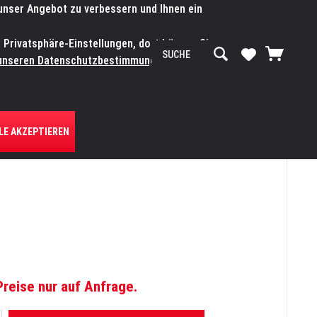
 unser Angebot zu verbessern und Ihnen ein
SERVICE-WERKSTATT
Service/Hilfe
Mein Konto
n Privatsphäre-Einstellungen, dort können Sie
R UNS
unseren Datenschutzbestimmungen.
Zum
LE AKZEPTIEREN
Preise nur auf Anfrage.