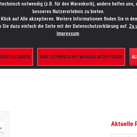
technisch notwendig (z.B. für den Warenkorb), andere helfen uns,
SALES-HOTLINE: +49 5451 5900-800
24/7: sales@lmp.de
besseres Nutzererlebnis zu bieten.
lick auf Alle akzeptieren. Weitere Informationen finden Sie in de
TE/SHOP
MARKEN
AKTUELLES
SERVICE
ÜBE
n Sie dazu einfach die Seite mit der Datenschutzerklärung auf.
Zu 
Impressum
 EINSTELLUNGEN
NUR TECHNISCH NOTWENDIGE AKZEPTIEREN
AL
ILE
Aktuelle 