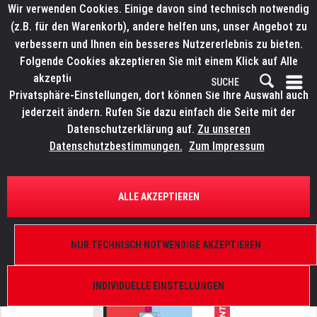
Wir verwenden Cookies. Einige davon sind technisch notwendig
(z.B. für den Warenkorb), andere helfen uns, unser Angebot zu
verbessern und Ihnen ein besseres Nutzererlebnis zu bieten.
Folgende Cookies akzeptieren Sie mit einem Klick auf Alle
akzeptieren. Weitere Informationen finden Sie in den
Privatsphäre-Einstellungen, dort können Sie Ihre Auswahl auch
jederzeit ändern. Rufen Sie dazu einfach die Seite mit der
Datenschutzerklärung auf.
Zu unseren
Datenschutzbestimmungen.
Zum Impressum
ÜBERSICHT
FARBFILTER
ALLE AKZEPTIEREN
LEE Filters Colour Magic Pack
'Complementary Pack'
NUR TECHNISCH NOTWENDIGE AKZEPTIEREN
INDIVIDUELLE EINSTELLUNGEN