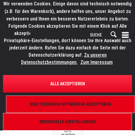
Wir verwenden Cookies. Einige davon sind technisch notwendig
(z.B. für den Warenkorb), andere helfen uns, unser Angebot zu
verbessern und Ihnen ein besseres Nutzererlebnis zu bieten.
Folgende Cookies akzeptieren Sie mit einem Klick auf Alle
akzeptieren. Weitere Informationen finden Sie in den
Privatsphäre-Einstellungen, dort können Sie Ihre Auswahl auch
jederzeit ändern. Rufen Sie dazu einfach die Seite mit der
Datenschutzerklärung auf.
Zu unseren
Datenschutzbestimmungen.
Zum Impressum
ÜBERSICHT
FLIGHTCASES
ALLE AKZEPTIEREN
LITECRAFT Dual Flightcase
für 2x Elation Paragon S, nur mit FIL (Foam Inlay),
NUR TECHNISCH NOTWENDIGE AKZEPTIEREN
schwarz
INDIVIDUELLE EINSTELLUNGEN